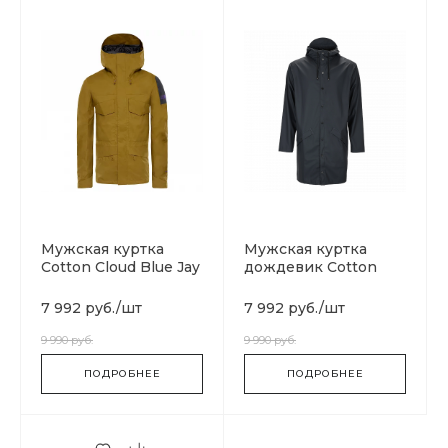
Мужская куртка
Мужская куртка
Cotton Cloud Blue Jay
дождевик Cotton
Basics T93BP80C5
Cloud Blue Jay Basics
1202-04
7 992 руб.
/
шт
7 992 руб.
/
шт
9 990 руб.
9 990 руб.
ПОДРОБНЕЕ
ПОДРОБНЕЕ