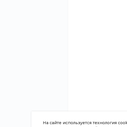
15 880 руб.
/
О компании
Помощь
Новости
Покупки
Статьи
Вопрос - ответ
Отзывы
Готовые образы
Вакансии
Возможности
Сотрудники
Согласие на обработку
персональных данных
Политика в отношении обработки
персональных данных
Сертификаты
На сайте используется технология coo