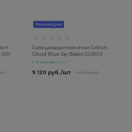
Рекомендуем
ton
Солнцезащитные очки Cotton
S-001
Cloud Blue Jay Basics DG6103
В наличии
67 шт
9 120 руб.
/
шт
уб.
11 400 руб.