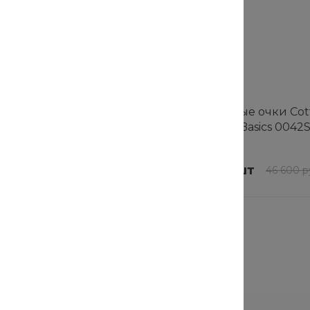
Хит
ные очки Cotton
Солнцезащитные очки Cot
y Basics 0034S-002
Cloud Blue Jay Basics 0042
В наличии
32 шт
/
шт
37 280 руб.
/
шт
38 500 руб.
46 600 р