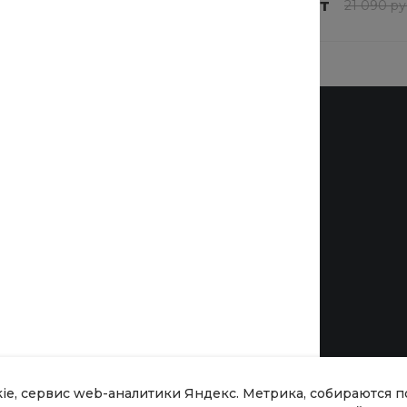
шт
16 872 руб.
/
шт
19 850 руб.
21 090 ру
Бренды
kie, сервис web-аналитики Яндекс. Метрика, собираются 