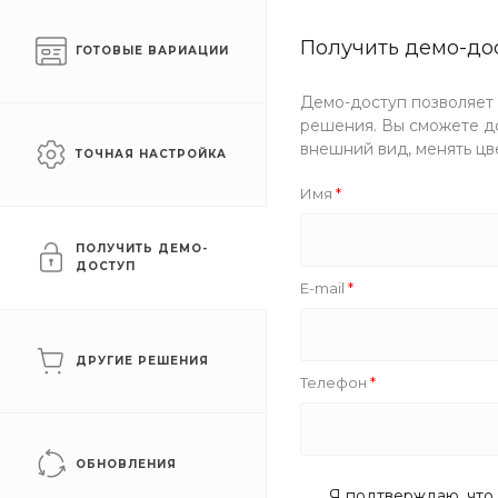
Готовый интернет-
Получить демо-до
Екатеринб
ГОТОВЫЕ ВАРИАЦИИ
магазин одежды
Демо-доступ позволяет
Каталог одежды
Акции
решения. Вы сможете до
внешний вид, менять цв
ТОЧНАЯ НАСТРОЙКА
Главная
/
Каталог одежды
/
Аксессуары
/
Очки
/
Мужск
Имя
Мужские очки
ПОЛУЧИТЬ ДЕМО-
ДОСТУП
E-mail
ФИЛЬТР
ДРУГИЕ РЕШЕНИЯ
Телефон
Цена
Бренд
ОБНОВЛЕНИЯ
Я подтверждаю, что 