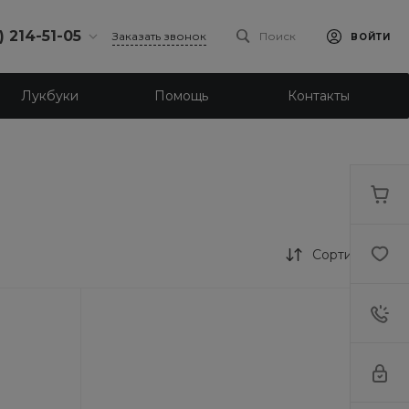
) 214-51-05
Заказать звонок
Поиск
ВОЙТИ
4-51-05
Лукбуки
Помощь
Контакты
бург,
 ш., 159, оф
-18:30
ходной
eb.ru
4-51-05
бург,
Сортировка
ое ш., 23
-18:30
ходной
eb.ru