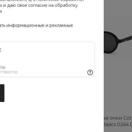
х
и даю свое
согласие на обработку
х
ать информационные и рекламные
ные очки Cotton
Солнцезащитные очки Cot
y Basics 6930 10D
Cloud Blue Jay Basics 0264 