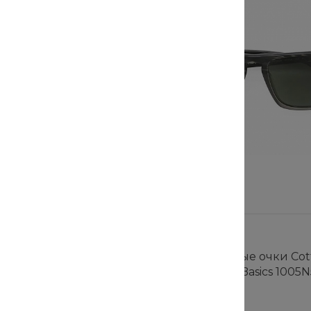
ные очки Cotton
Солнцезащитные очки Cot
y Basics 4354-320980
Cloud Blue Jay Basics 1005N
В наличии
89 шт