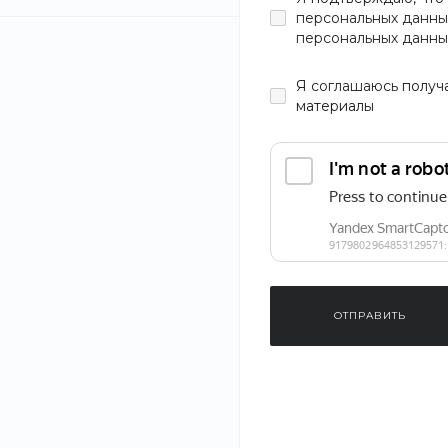
персональных данны
персональных данны
Цвет
Я
соглашаюсь
получ
материалы
Материал
Тип
Browline
Teashades
Wayfarer
Авиаторы
ОТПРАВИТЬ
Рекомендуем
Тип оправы
Солнцезащит
Cloud Blue Ja
Глянцевая