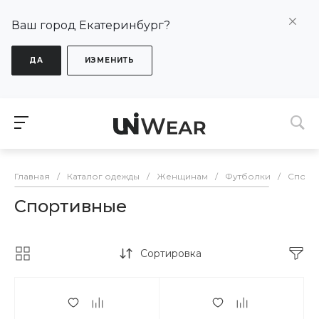
Ваш город Екатеринбург?
ДА
ИЗМЕНИТЬ
Главная
/
Каталог одежды
/
Женщинам
/
Футболки
/
Спорт
Спортивные
Сортировка