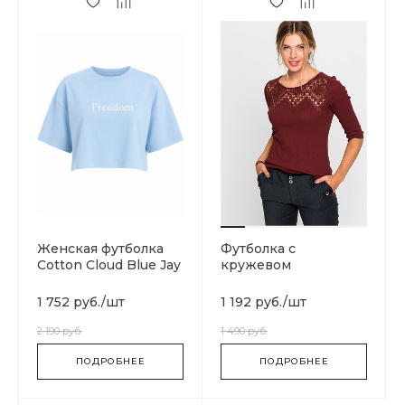
Женская футболка
Футболка с
Cotton Cloud Blue Jay
кружевом
Basics SGA04484-
BLUE
1 752 руб.
/
шт
1 192 руб.
/
шт
2 190 руб.
1 490 руб.
ПОДРОБНЕЕ
ПОДРОБНЕЕ