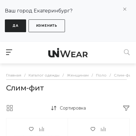
Ваш город Екатеринбург?
ДА
ИЗМЕНИТЬ
Главная
/
Каталог одежды
/
Женщинам
/
Поло
/
Слим-фит
Слим-фит
Сортировка