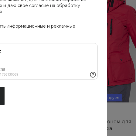
х
и даю свое
согласие на обработку
х
ать информационные и рекламные
Новинка
Рекомендуем
о с английским
Куртка с капюшоном для
активного отдыха