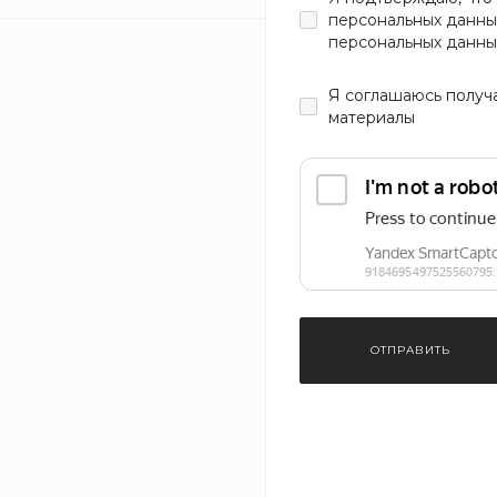
персональных данны
персональных данны
Материал
Я
соглашаюсь
получ
материалы
Длина
Длина рукава
Узор
ОТПРАВИТЬ
Застежка
Размер
Лёгкое пальт
воротником
XXS