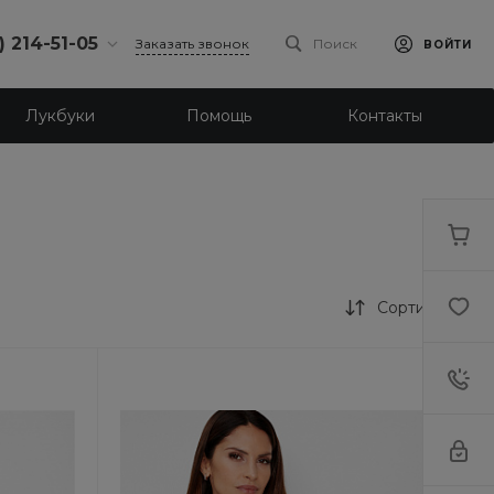
) 214-51-05
Заказать звонок
Поиск
ВОЙТИ
4-51-05
Лукбуки
Помощь
Контакты
бург,
 ш., 159, оф
-18:30
ходной
eb.ru
4-51-05
бург,
Сортировка
ое ш., 23
-18:30
ходной
eb.ru