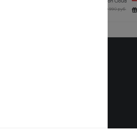
tton Cloud
очки Cotton Cloud
y Basics
Blue Jay Basics
0 руб.
24 190 руб.
19 990 руб.
Выбрать
Бренды