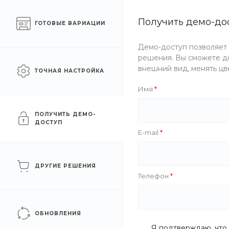
Готовый интернет-
Получить демо-до
Екатеринб
ГОТОВЫЕ ВАРИАЦИИ
магазин одежды
Демо-доступ позволяет
Каталог одежды
Акции
решения. Вы сможете до
внешний вид, менять цв
ТОЧНАЯ НАСТРОЙКА
Главная
/
Каталог одежды
/
Премиум
/
Женщинам
Имя
Женщинам
ПОЛУЧИТЬ ДЕМО-
ДОСТУП
E-mail
ФИЛЬТР
ДРУГИЕ РЕШЕНИЯ
Телефон
Цена
Бренд
ОБНОВЛЕНИЯ
Я подтверждаю, что 