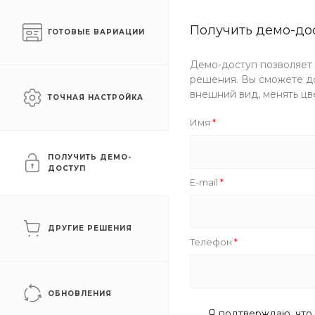
Готовый интернет-
Получить демо-до
Екатеринб
ГОТОВЫЕ ВАРИАЦИИ
магазин одежды
Демо-доступ позволяет
Каталог одежды
Акции
решения. Вы сможете до
внешний вид, менять цв
ТОЧНАЯ НАСТРОЙКА
Главная
/
Помощь
/
Вопрос - ответ
Имя
Вопрос - ответ
ПОЛУЧИТЬ ДЕМО-
ДОСТУП
E-mail
Общие вопросы
Покупки
ДРУГИЕ РЕШЕНИЯ
Телефон
Вопрос - ответ
Как сменит
Готовые образы
ОБНОВЛЕНИЯ
Я подтверждаю, что 
Как отсорти