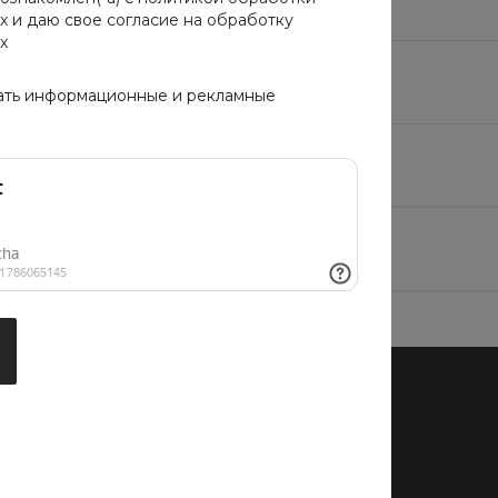
х
и даю свое
согласие на обработку
х
оступна доставка выбранного товара?
ать информационные и рекламные
оступен самовывоз выбранного товара?
далось несколько заказов в Корзине?
Бренды