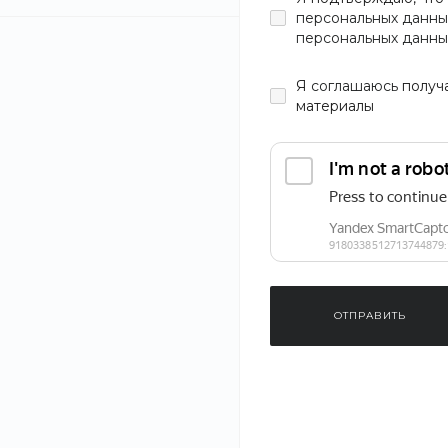
персональных данны
Возможности
персональных данны
Почему нед
Я
соглашаюсь
получ
материалы
Почему нед
Почему соз
ОТПРАВИТЬ
О компании
Помощь
Новости
Покупки
Статьи
Вопрос - ответ