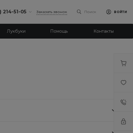
) 214-51-05
Заказать звонок
Поиск
ВОЙТИ
4-51-05
Лукбуки
Помощь
Контакты
бург,
 ш., 159, оф
-18:30
ходной
eb.ru
4-51-05
бург,
ое ш., 23
-18:30
ходной
eb.ru