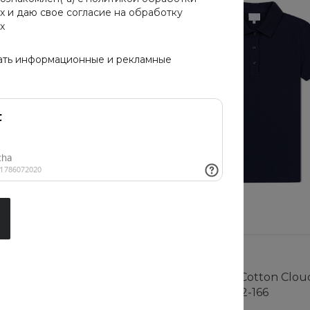
х
и даю свое
согласие на обработку
х
ать информационные и рекламные
Хит
 Cotton Cloud Blue
Женское поло Cotton Clou
8620-102
Jay Basics PF4122-166