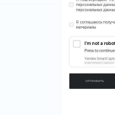
персональных данны
персональных данны
Цвет
Я
соглашаюсь
получ
материалы
Материал
Тип
Женское
Размер
ОТПРАВИТЬ
S
M
L
Женское поло
Jay Basics SG
XL