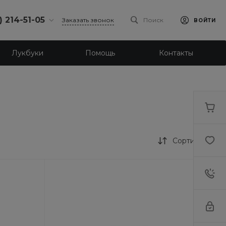
) 214-51-05
Заказать звонок
Поиск
ВОЙТИ
4-51-05
Лукбуки
Помощь
Контакты
бург,
 ш., 159, оф
-18:30
ходной
eb.ru
4-51-05
бург,
Сортировка
ое ш., 23
-18:30
ходной
eb.ru