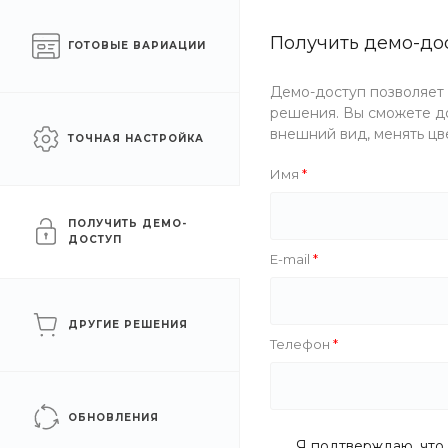
Готовый интернет-
Получить демо-до
Екатеринб
ГОТОВЫЕ ВАРИАЦИИ
магазин одежды
Демо-доступ позволяет
Каталог одежды
Акции
решения. Вы сможете до
внешний вид, менять цв
ТОЧНАЯ НАСТРОЙКА
Главная
/
Каталог одежды
/
Женщинам
/
Поло
/
Свобо
Имя
Свободные
ПОЛУЧИТЬ ДЕМО-
ДОСТУП
E-mail
ФИЛЬТР
ДРУГИЕ РЕШЕНИЯ
Телефон
Цена
Бренд
ОБНОВЛЕНИЯ
Я подтверждаю, что 