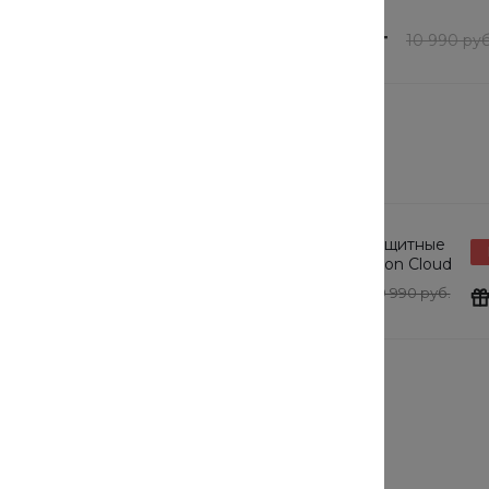
В наличии
97 шт
шт
8 792 руб.
/
шт
7 990 руб.
10 990 руб
товарам этого раздела
защитные
Солнцезащитные
Подарок
tton Cloud
очки Cotton Cloud
y Basics
Blue Jay Basics
0 руб.
24 190 руб.
19 990 руб.
Выбрать