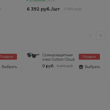
В наличии
26 шт
6 392 руб.
/
шт
.
7 990 руб.
Солнцезащитные
Подарок
Подарок
очки Cotton Cloud
Blue Jay Basics
0 руб.
11 400 руб.
Выбрать
Выбрать
DG6103