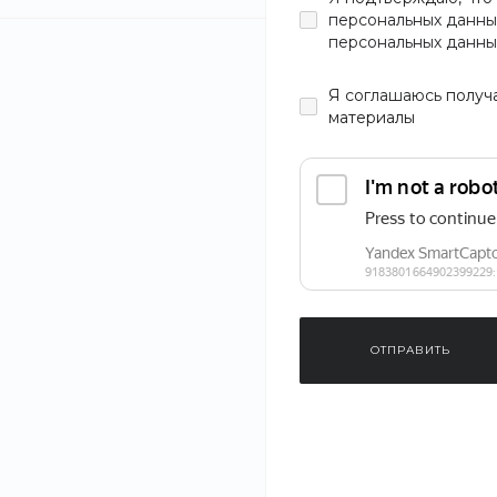
персональных данны
персональных данны
Цвет
Я
соглашаюсь
получ
материалы
Материал
Тип
Женское
Размер
ОТПРАВИТЬ
Хит
Новинка
S
M
L
Женский лонг
Blue Jay Basi
XL