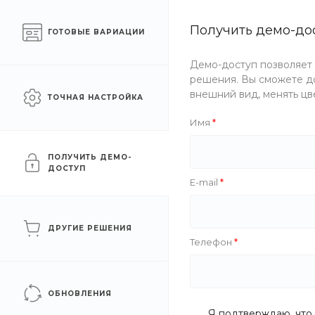
Готовый интернет-
Получить демо-до
Екатеринб
ГОТОВЫЕ ВАРИАЦИИ
магазин одежды
Демо-доступ позволяет
Каталог одежды
Акции
решения. Вы сможете до
внешний вид, менять цв
ТОЧНАЯ НАСТРОЙКА
Главная
/
Каталог одежды
/
Женщинам
/
Лонгсливы
/
С
Имя
Спортивные
ПОЛУЧИТЬ ДЕМО-
ДОСТУП
E-mail
ФИЛЬТР
ДРУГИЕ РЕШЕНИЯ
Телефон
Цена
Бренд
ОБНОВЛЕНИЯ
Я подтверждаю, что 