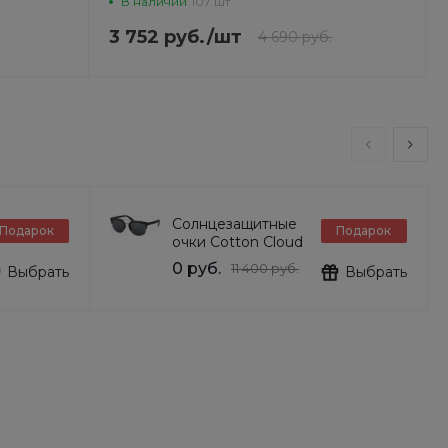
В наличии
107 шт
3 752 руб.
/
шт
4 690 руб.
Солнцезащитные
Подарок
Подарок
очки Cotton Cloud
Blue Jay Basics
0 руб.
11 400 руб.
Выбрать
Выбрать
DG6103