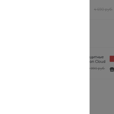
В наличии
101 шт
шт
3 752 руб.
/
шт
4 690 руб.
4 690 руб.
товарам этого раздела
защитные
Солнцезащитные
Подарок
tton Cloud
очки Cotton Cloud
y Basics
Blue Jay Basics
0 руб.
24 190 руб.
19 990 руб.
Выбрать