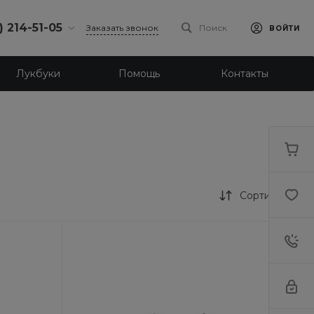
) 214-51-05
Заказать звонок
Поиск
ВОЙТИ
4-51-05
Лукбуки
Помощь
Контакты
бург,
 ш., 159, оф
-18:30
ходной
eb.ru
4-51-05
бург,
Сортировка
ое ш., 23
-18:30
ходной
eb.ru