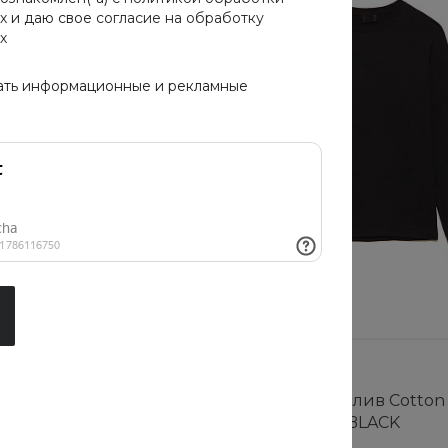
х
и даю свое
согласие на обработку
х
ать информационные и рекламные
Рекомендуем
слив Cotton Cloud
Женский лонгслив Cotton
cs-BLACK
Blue Jay Basics-BLACK