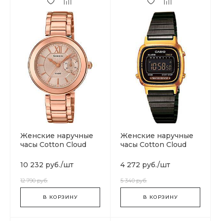
Женские наручные
Женские наручные
часы Cotton Cloud
часы Cotton Cloud
Blue Jay Basics SHE-
Blue Jay Basics
3050PG-7A
LA670WEGB-1B
10 232 руб.
/
шт
4 272 руб.
/
шт
12 790 руб.
5 340 руб.
В КОРЗИНУ
В КОРЗИНУ