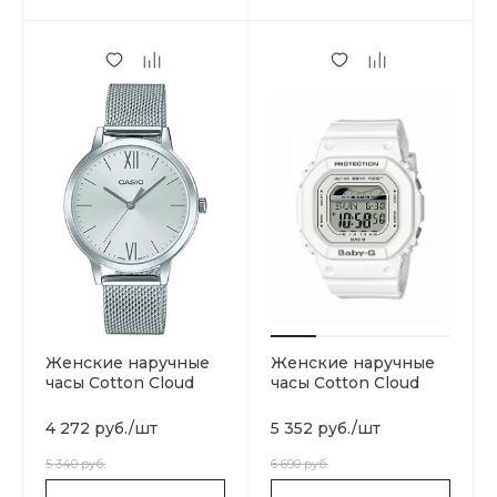
Женские наручные
Женские наручные
часы Cotton Cloud
часы Cotton Cloud
Blue Jay Basics LTP-
Blue Jay Basics
E157M-7AEF
4 272 руб.
/
шт
5 352 руб.
/
шт
5 340 руб.
6 690 руб.