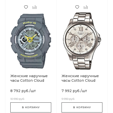
Женские наручные
Женские наручные
часы Cotton Cloud
часы Cotton Cloud
Blue Jay Basics BA-
Blue Jay Basics SHE-
110GA-7A2
3806D-7A
8 792 руб.
/
шт
7 992 руб.
/
шт
10 990 руб.
9 990 руб.
В КОРЗИНУ
В КОРЗИНУ