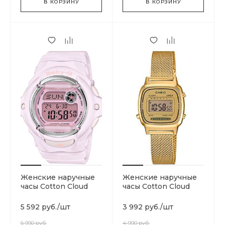
В КОРЗИНУ
В КОРЗИНУ
Женские наручные
Женские наручные
часы Cotton Cloud
часы Cotton Cloud
Blue Jay Basics BG-
Blue Jay Basics
169M-4ER
LA670WEMY-9E
5 592 руб.
/
шт
3 992 руб.
/
шт
6 990 руб.
4 990 руб.