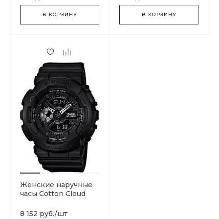
В КОРЗИНУ
В КОРЗИНУ
Женские наручные
часы Cotton Cloud
Blue Jay Basics BA-
110BC-1AER
8 152 руб.
/
шт