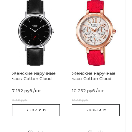
Женские наручные
Женские наручные
часы Cotton Cloud
часы Cotton Cloud
Blue Jay Basics LTP-
Blue Jay Basics SHE-
E148L-1A
3034GL-7B
7 192 руб.
/
шт
10 232 руб.
/
шт
8 990 руб.
12 790 руб.
В КОРЗИНУ
В КОРЗИНУ